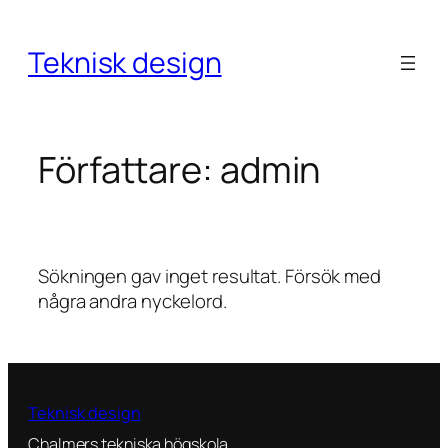
Hoppa
till
Teknisk design
innehåll
Författare:
admin
Sökningen gav inget resultat. Försök med
några andra nyckelord.
Teknisk design
Chalmers tekniska högskola